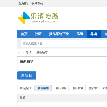
设为首页
收藏本站
首页
社区
操作系统下载
群组
导读
»
导读
›
最新精华
乐
最新精华
清
九
发新帖
晨
电
最新热门
最新精华
最新回复
最新发表
抢沙发
我
脑
标题
维