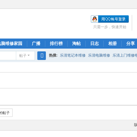
只需一步，快速开始
电脑维修家园
广播
排行榜
淘帖
日志
相册
分享
热搜:
乐清笔记本维修
乐清电脑维修
乐清上门维修
帖子
搜
索
的帖子