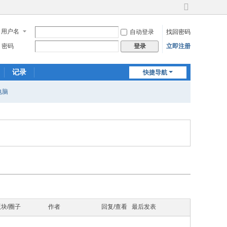
切
换
用户名
自动登录
找回密码
到
宽
密码
立即注册
登录
版
记录
快捷导航
电脑
版块/圈子
作者
回复/查看
最后发表