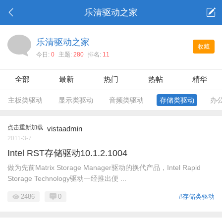
乐清驱动之家
乐清驱动之家
收藏
今日:
0
主题:
280
排名:
11
全部
最新
热门
热帖
精华
主板类驱动
显示类驱动
音频类驱动
存储类驱动
办
点击重新加载
vistaadmin
2011-3-7
Intel RST存储驱动10.1.2.1004
做为先前Matrix Storage Manager驱动的换代产品，Intel Rapid
Storage Technology驱动一经推出便 ...
2486
0
#存储类驱动